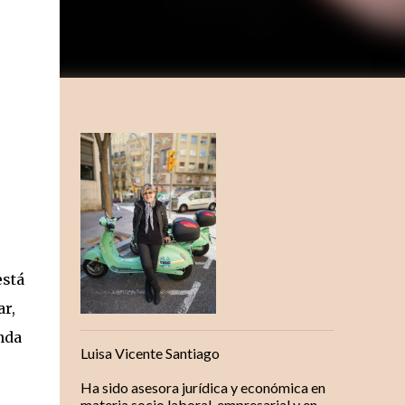
está
ar,
nda
Luisa Vicente Santiago
Ha sido asesora jurídica y económica en
materia socio laboral, empresarial y en