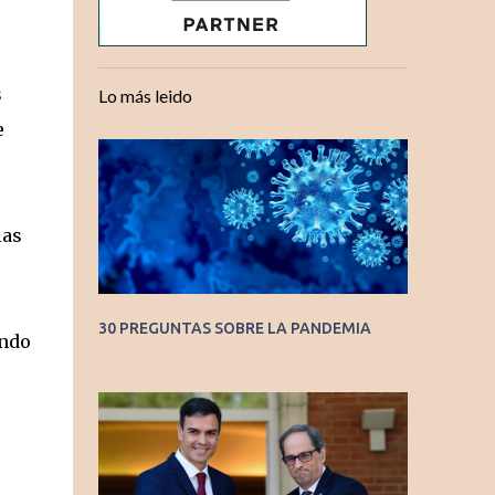
s
Lo más leido
e
ias
30 PREGUNTAS SOBRE LA PANDEMIA
endo