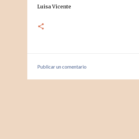
Luisa Vicente
Publicar un comentario
C
o
m
e
n
t
a
r