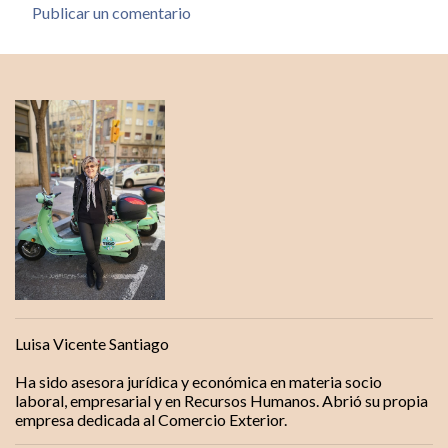
Publicar un comentario
C
o
m
e
n
t
a
r
i
o
s
Luisa Vicente Santiago
Ha sido asesora jurídica y económica en materia socio
laboral, empresarial y en Recursos Humanos. Abrió su propia
empresa dedicada al Comercio Exterior.