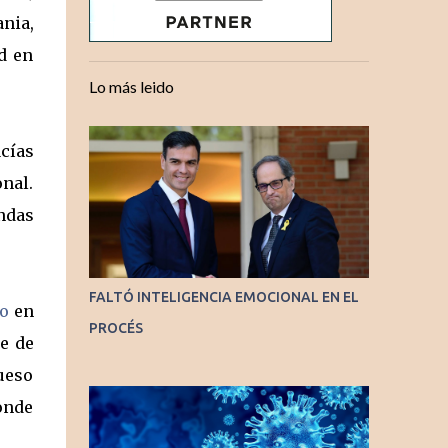
ania,
d en
Lo más leido
cías
onal.
endas
FALTÓ INTELIGENCIA EMOCIONAL EN EL
io
en
PROCÉS
e de
rueso
onde