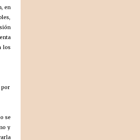
, en
les,
esión
renta
n los
 por
io se
mo y
arla