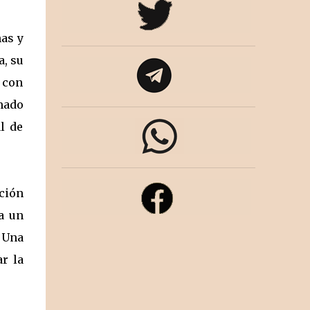
nas y
a, su
n con
amado
l de
ción
a un
. Una
r la