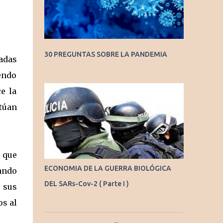
30 PREGUNTAS SOBRE LA PANDEMIA
adas
endo
e la
túan
 que
ECONOMIA DE LA GUERRA BIOLÓGICA
uando
DEL SARs-Cov-2 ( Parte I )
a sus
os al