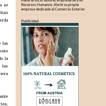
Recursos Humanos. Abrió su propia
s se
empresa dedicada al Comercio Exterior.
vitan
erda
Publicidad
 las
unto
o la
 las
nera
ante
ios,