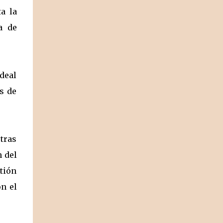
a la
a de
deal
s de
tras
n del
stión
on el