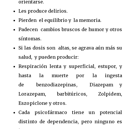
orientarse.
Les produce delirios.
Pierden el equilibrio y la memoria.
Padecen cambios bruscos de humor y otros
síntomas.
Si las dosis son altas, se agrava aún más su
salud, y
pueden producir:
Respiración lenta y superficial, estupor, y
hasta la muerte por la ingesta
de
benzodiazepinas, D
iazepam
y
L
orazepam
, barbitúricos, Z
olpidem
,
E
szopiclone
y otros.
Cada psicofármaco tiene un potencial
distinto de dependencia, pero ninguno es