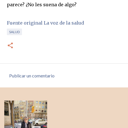
parece? ¿No les suena de algo?
Fuente original La voz de la salud
SALUD
Publicar un comentario
C
o
m
e
n
t