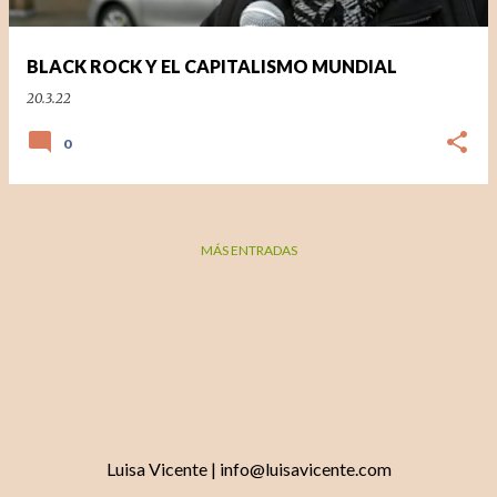
d
a
BLACK ROCK Y EL CAPITALISMO MUNDIAL
s
20.3.22
0
MÁS ENTRADAS
Luisa Vicente | info@luisavicente.com