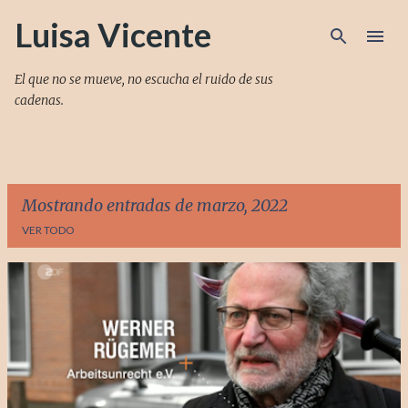
Ir al contenido principal
Luisa Vicente
El que no se mueve, no escucha el ruido de sus
cadenas.
Mostrando entradas de marzo, 2022
VER TODO
E
n
t
r
a