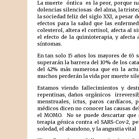
La muerte  óntica  es la peor, porque nad
dolencias silenciosas  del alma, la triste
la sociedad feliz del siglo XXI, a pesar
efectos para la salud que las enfermed
colesterol, altera el cortisol, afecta al
el efecto de la quimioterapia, y afecta
síntomas.
En tan solo 15 años los mayores de 65 s
superarán la barrera del 10% de los cata
del 42% más numerosa que en la actua
muchos perderán la vida por muerte sil
Estamos viendo fallecimientos y des
repentinas, daños orgánicos  irreversi
menstruales, ictus, paros cardíacos, p
médicos dicen no conocer las causas de
el MOMO.
  No se puede descartar que 
terapia génica contra el SARS-Cov-2, p
soledad, el abandono, y la angustia vital