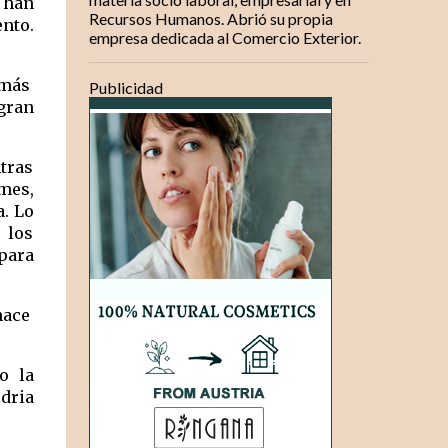
han 
Recursos Humanos. Abrió su propia
to. 
empresa dedicada al Comercio Exterior.
más  
Publicidad
ran 
tras 
mes, 
. Lo 
los 
para 
ace  
 la 
dria 