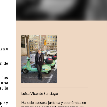
za y 
r de 
 los 
una 
 la 
Luisa Vicente Santiago
o y  
Ha sido asesora jurídica y económica en
materia socio laboral, empresarial y en