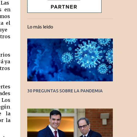
Las  
  en 
smos 
 el 
Lo más leido
ye   
tros 
rios 
á ya 
ros 
tes 
30 PREGUNTAS SOBRE LA PANDEMIA
des 
Los 
gún 
 la 
 la 