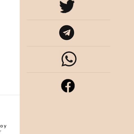
to y
r