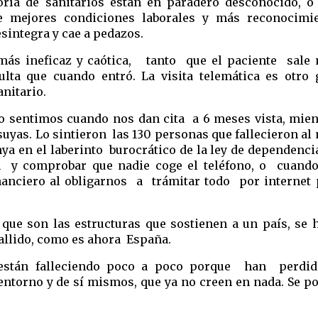
ría de sanitarios están en paradero desconocido, o 
 mejores condiciones laborales y más reconocimien
sintegra y cae a pedazos.  
ás ineficaz y caótica,   tanto  que el paciente  sale 
ta que cuando entró. La visita telemática es otro g
nitario.
o sentimos cuando nos dan cita  a 6 meses vista, mien
uyas. Lo sintieron  las 130 personas que fallecieron al 
ya en el laberinto  burocrático de la ley de dependencia
  y comprobar que nadie coge el teléfono, o  cuando 
nciero al obligarnos  a  trámitar todo  por internet 
 que son las estructuras que sostienen a un país, se h
allido, como es ahora  España. 
están falleciendo poco a poco porque  han  perdido
entorno y de sí mismos, que ya no creen en nada. Se po