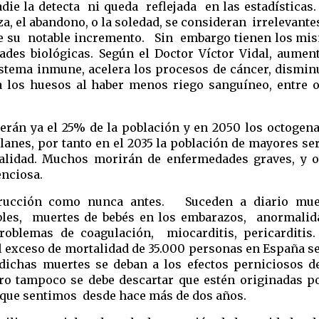
ie la detecta  ni queda  reflejada  en las estadísticas. 
za, el abandono, o la soledad, se consideran  irrelevantes
 de su  notable incremento.   Sin  embargo tienen los mi
ades biológicas. Según el Doctor Víctor Vidal, aumenta
 sistema inmune, acelera los procesos de cáncer, disminu
 a los huesos al haber menos riego sanguíneo, entre o
erán ya el 25% de la población y en 2050 los octogena
lanes, por tanto en el 2035 la población de mayores ser
lidad. Muchos morirán de enfermedades graves, y ot
enciosa.
trucción como nunca antes.  
 Suceden a diario muer
bles,  muertes de bebés en los embarazos,  anormalida
roblemas de coagulación,  miocarditis, pericarditis. 
l exceso de mortalidad de 35.000 personas en España se
dichas muertes se deban a los efectos perniciosos de 
ero tampoco se debe descartar que estén originadas por
  que sentimos  de
sde hace más de dos años.