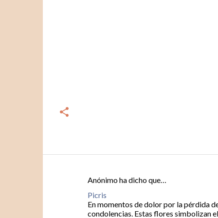
Anónimo ha dicho que…
C
Picris
o
En momentos de dolor por la pérdida de 
m
condolencias. Estas flores simbolizan e