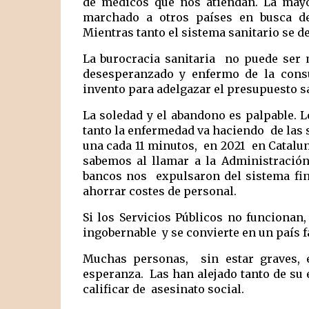
de médicos que nos atiendan. La mayo
marchado a otros países en busca de
Mientras tanto el sistema sanitario se de
La burocracia sanitaria  no puede ser m
desesperanzado y enfermo de la consul
invento para adelgazar el presupuesto sa
La soledad y el abandono es palpable. L
tanto la enfermedad va haciendo  de las s
una cada 11 minutos,  en 2021  en Catalun
sabemos al llamar a la Administración
bancos nos  expulsaron del sistema fina
ahorrar costes de personal. 
Si los Servicios Públicos no funcionan,
ingobernable  y se convierte en un país f
Muchas personas,  sin estar graves, 
esperanza.  Las han alejado tanto de su 
calificar de  asesinato social. 