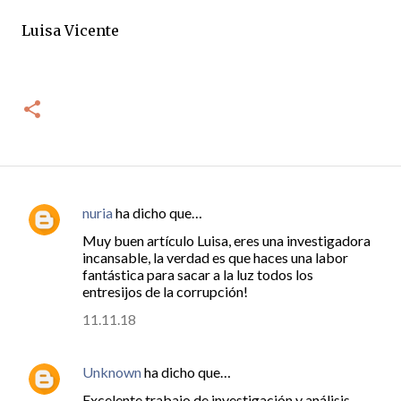
Luisa Vicente
nuria
ha dicho que…
C
Muy buen artículo Luisa, eres una investigadora
o
incansable, la verdad es que haces una labor
m
fantástica para sacar a la luz todos los
entresijos de la corrupción!
e
11.11.18
n
t
Unknown
ha dicho que…
a
r
Excelente trabajo de investigación y análisis .