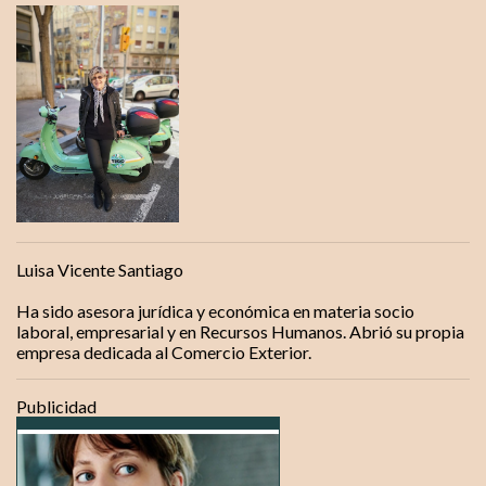
e
n
t
a
r
i
o
s
Luisa Vicente Santiago
Ha sido asesora jurídica y económica en materia socio
laboral, empresarial y en Recursos Humanos. Abrió su propia
empresa dedicada al Comercio Exterior.
Publicidad