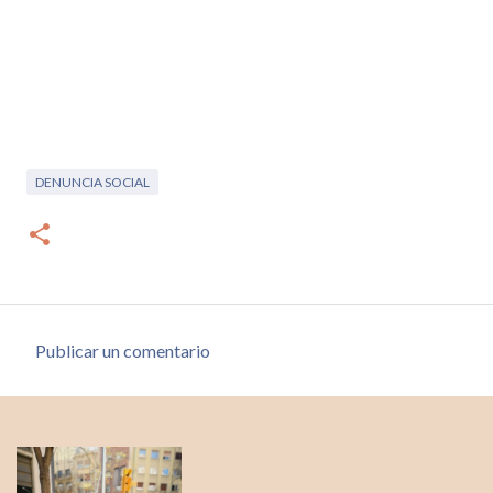
DENUNCIA SOCIAL
Publicar un comentario
C
o
m
e