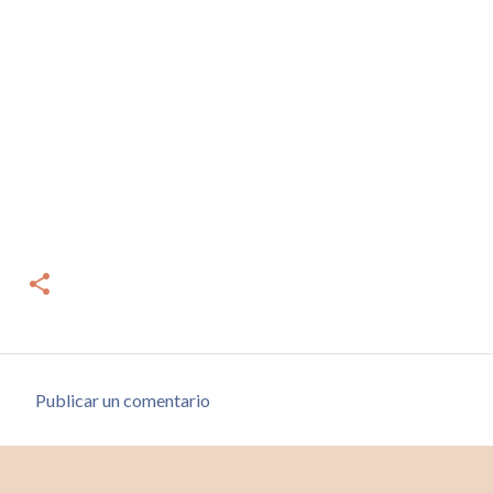
Publicar un comentario
C
o
m