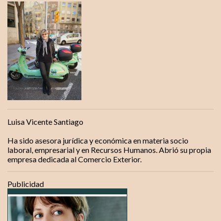
e
n
t
a
r
i
o
s
Luisa Vicente Santiago
Ha sido asesora jurídica y económica en materia socio
laboral, empresarial y en Recursos Humanos. Abrió su propia
empresa dedicada al Comercio Exterior.
Publicidad