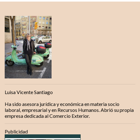
o
m
e
n
t
a
r
i
o
s
Luisa Vicente Santiago
Ha sido asesora jurídica y económica en materia socio
laboral, empresarial y en Recursos Humanos. Abrió su propia
empresa dedicada al Comercio Exterior.
Publicidad