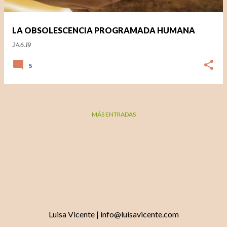
d
a
LA OBSOLESCENCIA PROGRAMADA HUMANA
s
24.6.19
5
MÁS ENTRADAS
Luisa Vicente | info@luisavicente.com