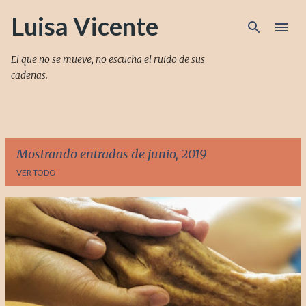
Ir al contenido principal
Luisa Vicente
El que no se mueve, no escucha el ruido de sus
cadenas.
Mostrando entradas de junio, 2019
VER TODO
E
n
t
r
a