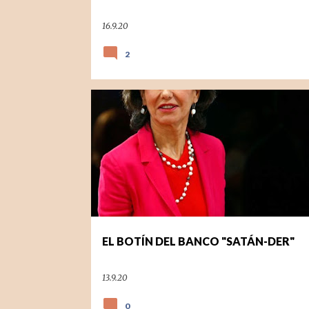
16.9.20
2
ECONOMIA
EL BOTÍN DEL BANCO "SATÁN-DER"
13.9.20
0