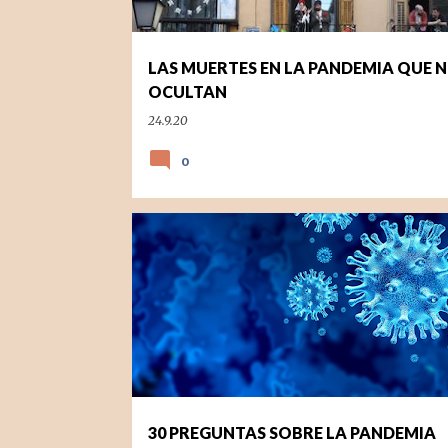
d
a
LAS MUERTES EN LA PANDEMIA QUE 
s
OCULTAN
24.9.20
0
COVID-19
30 PREGUNTAS SOBRE LA PANDEMIA