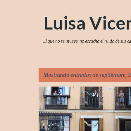
Luisa Vice
El que no se mueve, no escucha el ruido de sus c
Mostrando entradas de septiembre, 
E
COVID-19
POLÍTICA
n
t
r
a