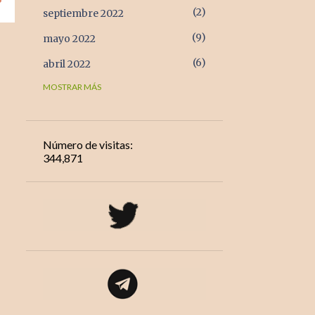
2
septiembre 2022
9
mayo 2022
6
abril 2022
MOSTRAR MÁS
1
marzo 2022
7
febrero 2022
7
enero 2022
Número de visitas:
344,871
14
diciembre 2021
1
octubre 2021
12
septiembre 2021
15
agosto 2021
13
julio 2021
6
junio 2021