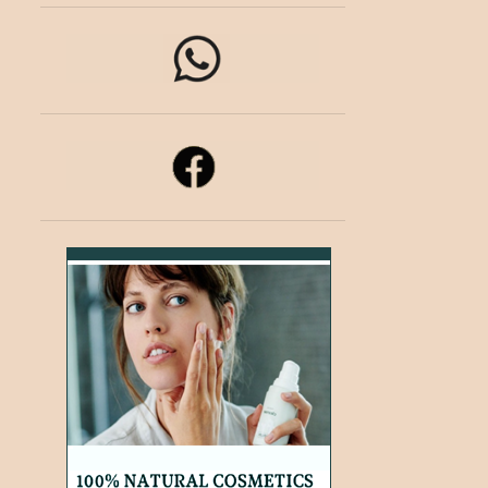
10
mayo 2021
15
abril 2021
14
marzo 2021
9
febrero 2021
2
enero 2021
16
diciembre 2020
11
noviembre 2020
2
octubre 2020
8
septiembre 2020
7
agosto 2020
3
julio 2020
1
junio 2020
1
mayo 2020