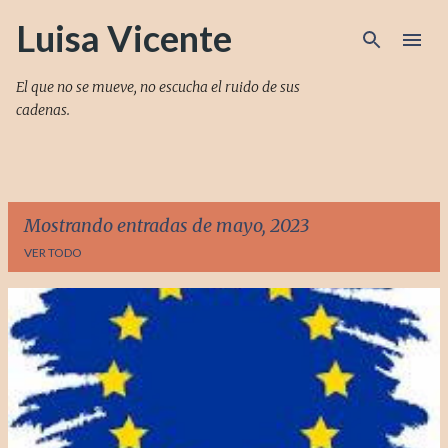
Ir al contenido principal
Luisa Vicente
El que no se mueve, no escucha el ruido de sus
cadenas.
Mostrando entradas de mayo, 2023
VER TODO
E
n
t
r
a