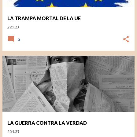
d
a
LA TRAMPA MORTAL DE LA UE
s
29.5.23
0
LA GUERRA CONTRA LA VERDAD
29.5.23